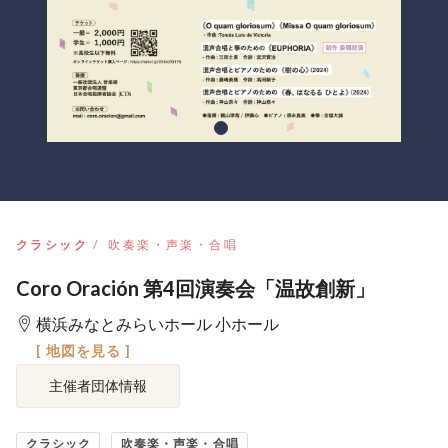
クラシック
吹奏楽・声楽・合唱
Coro Oración 第4回演奏会「温故創新」
横浜みなとみらいホール 小ホール
[ 地図を見る ]
主催者団体情報
クラシック
吹奏楽・声楽・合唱