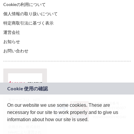
Cookieの利用について
個人情報の取り扱いについて
特定商取引法に基づく表示
運営会社
お知らせ
お問い合わせ
本サービスは、NTT
JASRAC許諾番号：
On our website we use some cookies. These are
ドコモグループの新
9024936001Y45037
規事業創出プログラ
necessary for our site to work properly and to give us
JASRAC許諾番号：
ム「docomo
9024936002Y45040
information about how our site is used.
STARTUP」を通じて
企画され、株式会社
teketにより運営され