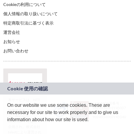
Cookieの利用について
個人情報の取り扱いについて
特定商取引法に基づく表示
運営会社
お知らせ
お問い合わせ
本サービスは、NTT
JASRAC許諾番号：
On our website we use some cookies. These are
ドコモグループの新
9024936001Y45037
規事業創出プログラ
necessary for our site to work properly and to give us
JASRAC許諾番号：
ム「docomo
9024936002Y45040
information about how our site is used.
STARTUP」を通じて
企画され、株式会社
teketにより運営され