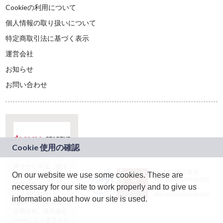
Cookieの利用について
個人情報の取り扱いについて
特定商取引法に基づく表示
運営会社
お知らせ
お問い合わせ
本サービスは、NTT
JASRAC許諾番号：
On our website we use some cookies. These are
ドコモグループの新
9024936001Y45037
規事業創出プログラ
necessary for our site to work properly and to give us
JASRAC許諾番号：
ム「docomo
9024936002Y45040
information about how our site is used.
STARTUP」を通じて
企画され、株式会社
teketにより運営され