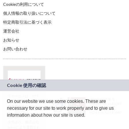
Cookieの利用について
個人情報の取り扱いについて
特定商取引法に基づく表示
運営会社
お知らせ
お問い合わせ
本サービスは、NTT
JASRAC許諾番号：
On our website we use some cookies. These are
ドコモグループの新
9024936001Y45037
規事業創出プログラ
necessary for our site to work properly and to give us
JASRAC許諾番号：
ム「docomo
9024936002Y45040
information about how our site is used.
STARTUP」を通じて
企画され、株式会社
teketにより運営され