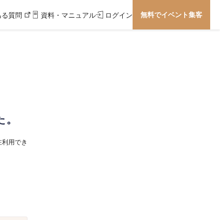
無料でイベント集客
ある質問
資料・マニュアル
ログイン
た。
在利用でき