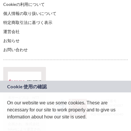
Cookieの利用について
個人情報の取り扱いについて
特定商取引法に基づく表示
運営会社
お知らせ
お問い合わせ
本サービスは、NTT
JASRAC許諾番号：
On our website we use some cookies. These are
ドコモグループの新
9024936001Y45037
規事業創出プログラ
necessary for our site to work properly and to give us
JASRAC許諾番号：
ム「docomo
9024936002Y45040
information about how our site is used.
STARTUP」を通じて
企画され、株式会社
teketにより運営され