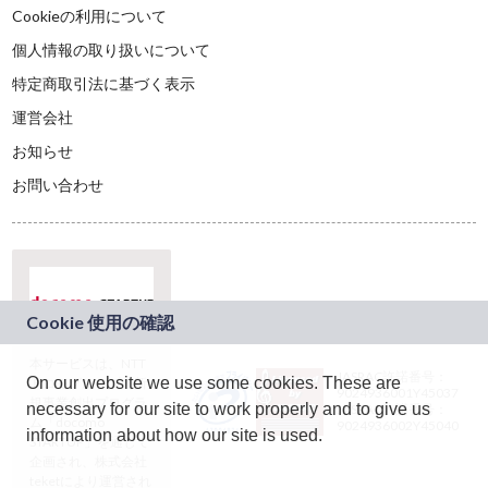
Cookieの利用について
個人情報の取り扱いについて
特定商取引法に基づく表示
運営会社
お知らせ
お問い合わせ
本サービスは、NTT
JASRAC許諾番号：
On our website we use some cookies. These are
ドコモグループの新
9024936001Y45037
規事業創出プログラ
necessary for our site to work properly and to give us
JASRAC許諾番号：
ム「docomo
9024936002Y45040
information about how our site is used.
STARTUP」を通じて
企画され、株式会社
teketにより運営され