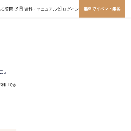
無料でイベント集客
ある質問
資料・マニュアル
ログイン
た。
在利用でき