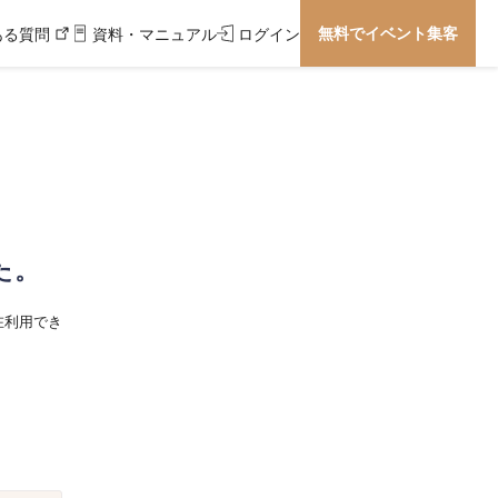
無料でイベント集客
ある質問
資料・マニュアル
ログイン
た。
在利用でき