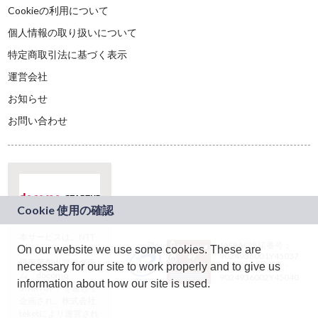
Cookieの利用について
個人情報の取り扱いについて
特定商取引法に基づく表示
運営会社
お知らせ
お問い合わせ
本サービスは、NTT
JASRAC許諾番号：
On our website we use some cookies. These are
ドコモグループの新
9024936001Y45037
規事業創出プログラ
necessary for our site to work properly and to give us
JASRAC許諾番号：
ム「docomo
9024936002Y45040
information about how our site is used.
STARTUP」を通じて
企画され、株式会社
teketにより運営され