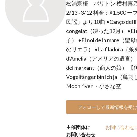
松浦宗梧 バリトン 横村嘉
2/13~3/12 料金：¥1,5
民謡」より10曲 •Canço del l
congelat（凍った12月） •El me
子） •El nol de la mare
のリエラ） •La filadora（糸を
d’Amelia（アメリアの遺言） •El
del marxant（商人の娘）
Vogelfänger bin ich 
Moon river ・小さな空
フォローして最新情報を受
主催団体に
お問い合わせ
お問い合わせ