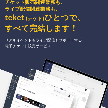
チケット販売関連業務も、
ライブ配信関連業務も、
teket
ひとつで、
(テケト)
すべて完結
します
！
リアルイベントもライブ配信もサポートする
電子チケット販売サービス