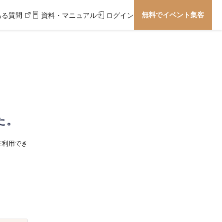
無料でイベント集客
ある質問
資料・マニュアル
ログイン
た。
在利用でき