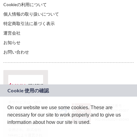
Cookieの利用について
個人情報の取り扱いについて
特定商取引法に基づく表示
運営会社
お知らせ
お問い合わせ
本サービスは、NTT
JASRAC許諾番号：
On our website we use some cookies. These are
ドコモグループの新
9024936001Y45037
規事業創出プログラ
necessary for our site to work properly and to give us
JASRAC許諾番号：
ム「docomo
9024936002Y45040
information about how our site is used.
STARTUP」を通じて
企画され、株式会社
teketにより運営され