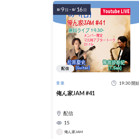
9
16
8/
~
8/
日
日
配信
19:30 開
音楽
俺ん家JAM #41
配信
15
俺ん家JAM