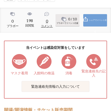
0
/ 10
198
0
0
シェアでイベント応
ブラボーでイベント応援
回閲覧
ブラボー
コメント
援
当イベントは感染症対策をしています
緊急連絡先の
記
マスク着用
入館時の検温
消毒
入
緊急連絡先情報の入力について
開場/開演情報・チケット販売期間