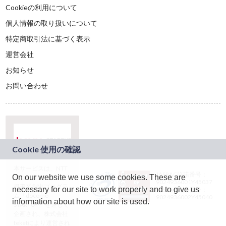
Cookieの利用について
個人情報の取り扱いについて
特定商取引法に基づく表示
運営会社
お知らせ
お問い合わせ
本サービスは、NTT
JASRAC許諾番号：
On our website we use some cookies. These are
ドコモグループの新
9024936001Y45037
規事業創出プログラ
necessary for our site to work properly and to give us
JASRAC許諾番号：
ム「docomo
9024936002Y45040
information about how our site is used.
STARTUP」を通じて
企画され、株式会社
teketにより運営され