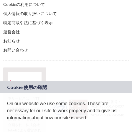
Cookieの利用について
個人情報の取り扱いについて
特定商取引法に基づく表示
運営会社
お知らせ
お問い合わせ
本サービスは、NTT
JASRAC許諾番号：
On our website we use some cookies. These are
ドコモグループの新
9024936001Y45037
規事業創出プログラ
necessary for our site to work properly and to give us
JASRAC許諾番号：
ム「docomo
9024936002Y45040
information about how our site is used.
STARTUP」を通じて
企画され、株式会社
teketにより運営され