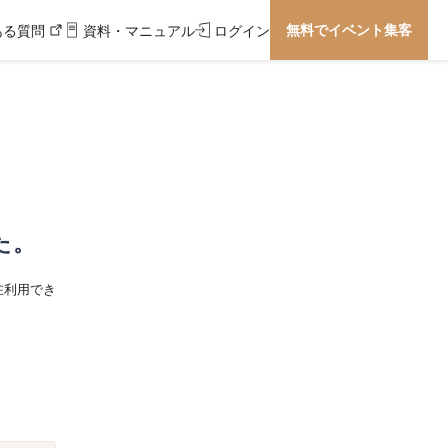
無料でイベント集客
ある質問
資料・マニュアル
ログイン
た。
在利用でき