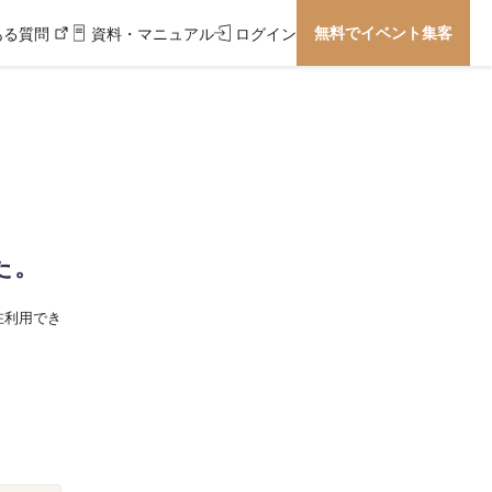
無料でイベント集客
ある質問
資料・マニュアル
ログイン
た。
在利用でき