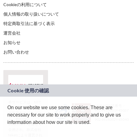
Cookieの利用について
個人情報の取り扱いについて
特定商取引法に基づく表示
運営会社
お知らせ
お問い合わせ
本サービスは、NTT
JASRAC許諾番号：
On our website we use some cookies. These are
ドコモグループの新
9024936001Y45037
規事業創出プログラ
necessary for our site to work properly and to give us
JASRAC許諾番号：
ム「docomo
9024936002Y45040
information about how our site is used.
STARTUP」を通じて
企画され、株式会社
teketにより運営され