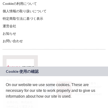
Cookieの利用について
個人情報の取り扱いについて
特定商取引法に基づく表示
運営会社
お知らせ
お問い合わせ
本サービスは、NTT
JASRAC許諾番号：
On our website we use some cookies. These are
ドコモグループの新
9024936001Y45037
規事業創出プログラ
necessary for our site to work properly and to give us
JASRAC許諾番号：
ム「docomo
9024936002Y45040
information about how our site is used.
STARTUP」を通じて
企画され、株式会社
teketにより運営され