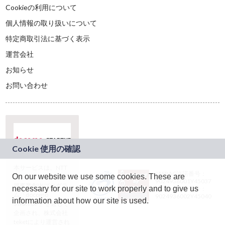
Cookieの利用について
個人情報の取り扱いについて
特定商取引法に基づく表示
運営会社
お知らせ
お問い合わせ
本サービスは、NTT
JASRAC許諾番号：
On our website we use some cookies. These are
ドコモグループの新
9024936001Y45037
規事業創出プログラ
necessary for our site to work properly and to give us
JASRAC許諾番号：
ム「docomo
9024936002Y45040
information about how our site is used.
STARTUP」を通じて
企画され、株式会社
teketにより運営され