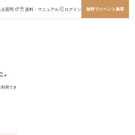
無料でイベント集客
ある質問
資料・マニュアル
ログイン
た。
在利用でき