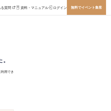
無料でイベント集客
ある質問
資料・マニュアル
ログイン
た。
在利用でき