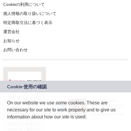
Cookieの利用について
個人情報の取り扱いについて
特定商取引法に基づく表示
運営会社
お知らせ
お問い合わせ
本サービスは、NTT
JASRAC許諾番号：
On our website we use some cookies. These are
ドコモグループの新
9024936001Y45037
規事業創出プログラ
necessary for our site to work properly and to give us
JASRAC許諾番号：
ム「docomo
9024936002Y45040
information about how our site is used.
STARTUP」を通じて
企画され、株式会社
teketにより運営され