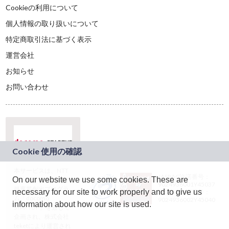
Cookieの利用について
個人情報の取り扱いについて
特定商取引法に基づく表示
運営会社
お知らせ
お問い合わせ
本サービスは、NTT
JASRAC許諾番号：
On our website we use some cookies. These are
ドコモグループの新
9024936001Y45037
規事業創出プログラ
necessary for our site to work properly and to give us
JASRAC許諾番号：
ム「docomo
9024936002Y45040
information about how our site is used.
STARTUP」を通じて
企画され、株式会社
teketにより運営され