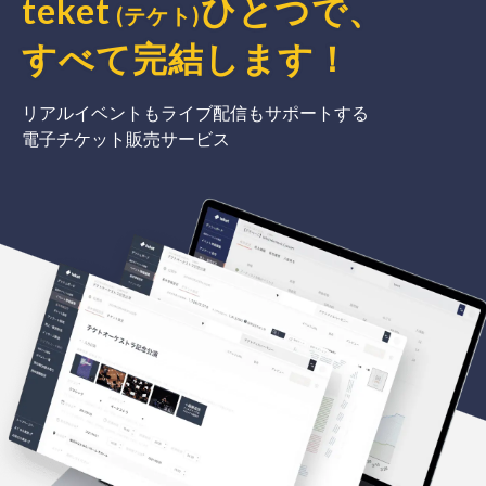
teket
ひとつで、
(テケト)
すべて完結
します
！
リアルイベントもライブ配信もサポートする
電子チケット販売サービス