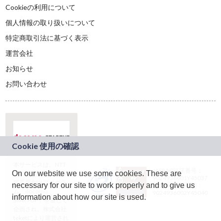
Cookieの利用について
個人情報の取り扱いについて
特定商取引法に基づく表示
運営会社
お知らせ
お問い合わせ
本サービスは、NTT
JASRAC許諾番号：
On our website we use some cookies. These are
ドコモグループの新
9024936001Y45037
規事業創出プログラ
necessary for our site to work properly and to give us
JASRAC許諾番号：
ム「docomo
9024936002Y45040
information about how our site is used.
STARTUP」を通じて
企画され、株式会社
teketにより運営され