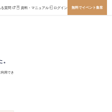
無料でイベント集客
ある質問
資料・マニュアル
ログイン
た。
在利用でき