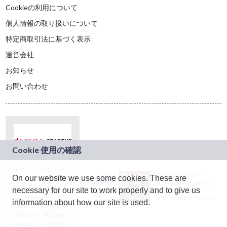
Cookieの利用について
個人情報の取り扱いについて
特定商取引法に基づく表示
運営会社
お知らせ
お問い合わせ
本サービスは、NTT
JASRAC許諾番号：
On our website we use some cookies. These are
ドコモグループの新
9024936001Y45037
規事業創出プログラ
necessary for our site to work properly and to give us
JASRAC許諾番号：
ム「docomo
9024936002Y45040
information about how our site is used.
STARTUP」を通じて
企画され、株式会社
teketにより運営され