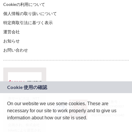
Cookieの利用について
個人情報の取り扱いについて
特定商取引法に基づく表示
運営会社
お知らせ
お問い合わせ
本サービスは、NTT
JASRAC許諾番号：
On our website we use some cookies. These are
ドコモグループの新
9024936001Y45037
規事業創出プログラ
necessary for our site to work properly and to give us
JASRAC許諾番号：
ム「docomo
9024936002Y45040
information about how our site is used.
STARTUP」を通じて
企画され、株式会社
teketにより運営され