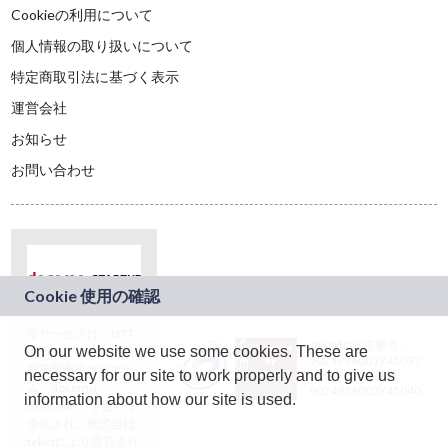
Cookieの利用について
個人情報の取り扱いについて
特定商取引法に基づく表示
運営会社
お知らせ
お問い合わせ
本サービスは、NTT
JASRAC許諾番号：
On our website we use some cookies. These are
ドコモグループの新
9024936001Y45037
規事業創出プログラ
necessary for our site to work properly and to give us
JASRAC許諾番号：
ム「docomo
9024936002Y45040
information about how our site is used.
STARTUP」を通じて
企画され、株式会社
teketにより運営され