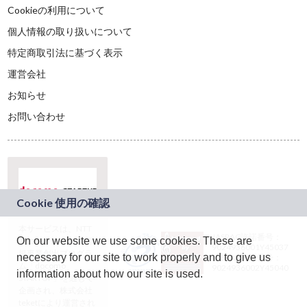
Cookieの利用について
個人情報の取り扱いについて
特定商取引法に基づく表示
運営会社
お知らせ
お問い合わせ
本サービスは、NTT
JASRAC許諾番号：
On our website we use some cookies. These are
ドコモグループの新
9024936001Y45037
規事業創出プログラ
necessary for our site to work properly and to give us
JASRAC許諾番号：
ム「docomo
9024936002Y45040
information about how our site is used.
STARTUP」を通じて
企画され、株式会社
teketにより運営され