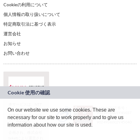
Cookieの利用について
個人情報の取り扱いについて
特定商取引法に基づく表示
運営会社
お知らせ
お問い合わせ
本サービスは、NTT
JASRAC許諾番号：
On our website we use some cookies. These are
ドコモグループの新
9024936001Y45037
規事業創出プログラ
necessary for our site to work properly and to give us
JASRAC許諾番号：
ム「docomo
9024936002Y45040
information about how our site is used.
STARTUP」を通じて
企画され、株式会社
teketにより運営され