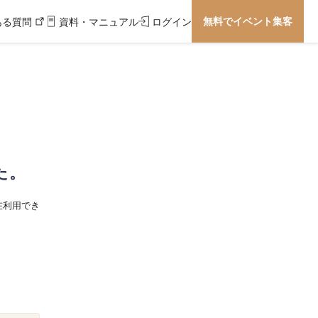
無料でイベント集客
ある質問
資料・マニュアル
ログイン
た。
在利用でき