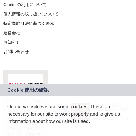
Cookieの利用について
個人情報の取り扱いについて
特定商取引法に基づく表示
運営会社
お知らせ
お問い合わせ
本サービスは、NTT
JASRAC許諾番号：
On our website we use some cookies. These are
ドコモグループの新
9024936001Y45037
規事業創出プログラ
necessary for our site to work properly and to give us
JASRAC許諾番号：
ム「docomo
9024936002Y45040
information about how our site is used.
STARTUP」を通じて
企画され、株式会社
teketにより運営され