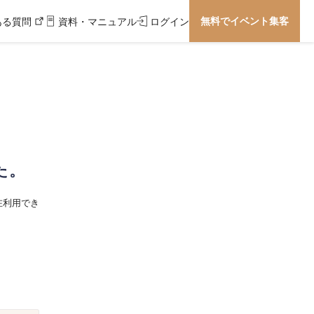
無料でイベント集客
ある質問
資料・マニュアル
ログイン
た。
在利用でき