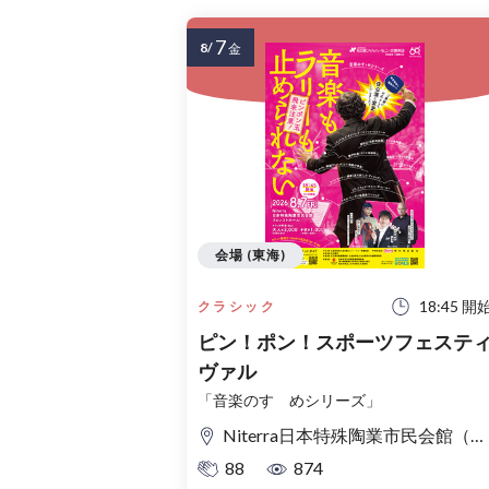
7
8/
金
会場 (東海)
18:45 開
クラシック
ピン！ポン！スポーツフェステ
ヴァル
「音楽のすゝめシリーズ」
Niterra日本特殊陶業市民会館（名古屋市民会館） フォレストホール
88
874