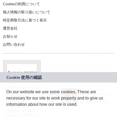
Cookieの利用について
個人情報の取り扱いについて
特定商取引法に基づく表示
運営会社
お知らせ
お問い合わせ
本サービスは、NTT
JASRAC許諾番号：
On our website we use some cookies. These are
ドコモグループの新
9024936001Y45037
規事業創出プログラ
necessary for our site to work properly and to give us
JASRAC許諾番号：
ム「docomo
9024936002Y45040
information about how our site is used.
STARTUP」を通じて
企画され、株式会社
teketにより運営され