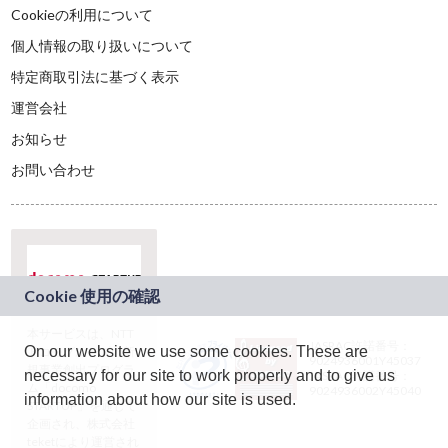
Cookieの利用について
個人情報の取り扱いについて
特定商取引法に基づく表示
運営会社
お知らせ
お問い合わせ
本サービスは、NTT
JASRAC許諾番号：
On our website we use some cookies. These are
ドコモグループの新
9024936001Y45037
規事業創出プログラ
necessary for our site to work properly and to give us
JASRAC許諾番号：
ム「docomo
9024936002Y45040
information about how our site is used.
STARTUP」を通じて
企画され、株式会社
teketにより運営され