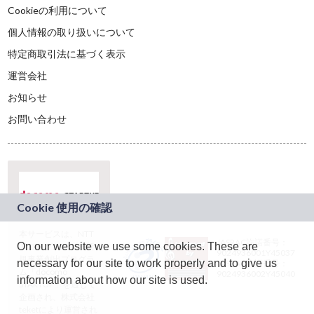
Cookieの利用について
個人情報の取り扱いについて
特定商取引法に基づく表示
運営会社
お知らせ
お問い合わせ
本サービスは、NTT
JASRAC許諾番号：
On our website we use some cookies. These are
ドコモグループの新
9024936001Y45037
規事業創出プログラ
necessary for our site to work properly and to give us
JASRAC許諾番号：
ム「docomo
9024936002Y45040
information about how our site is used.
STARTUP」を通じて
企画され、株式会社
teketにより運営され