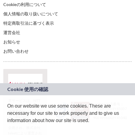
Cookieの利用について
個人情報の取り扱いについて
特定商取引法に基づく表示
運営会社
お知らせ
お問い合わせ
本サービスは、NTT
JASRAC許諾番号：
On our website we use some cookies. These are
ドコモグループの新
9024936001Y45037
規事業創出プログラ
necessary for our site to work properly and to give us
JASRAC許諾番号：
ム「docomo
9024936002Y45040
information about how our site is used.
STARTUP」を通じて
企画され、株式会社
teketにより運営され