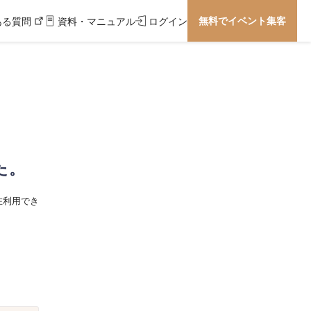
無料でイベント集客
ある質問
資料・マニュアル
ログイン
た。
在利用でき