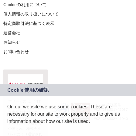
Cookieの利用について
個人情報の取り扱いについて
特定商取引法に基づく表示
運営会社
お知らせ
お問い合わせ
本サービスは、NTT
JASRAC許諾番号：
On our website we use some cookies. These are
ドコモグループの新
9024936001Y45037
規事業創出プログラ
necessary for our site to work properly and to give us
JASRAC許諾番号：
ム「docomo
9024936002Y45040
information about how our site is used.
STARTUP」を通じて
企画され、株式会社
teketにより運営され