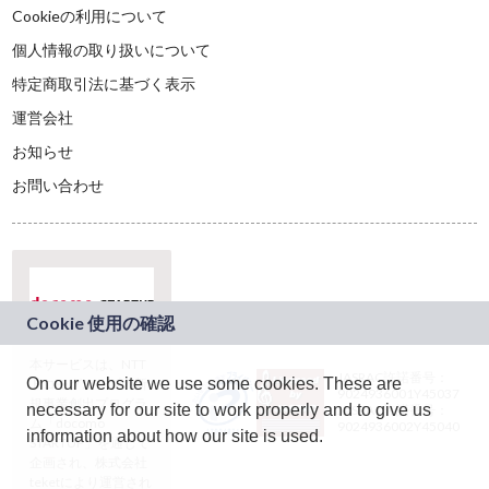
Cookieの利用について
個人情報の取り扱いについて
特定商取引法に基づく表示
運営会社
お知らせ
お問い合わせ
本サービスは、NTT
JASRAC許諾番号：
On our website we use some cookies. These are
ドコモグループの新
9024936001Y45037
規事業創出プログラ
necessary for our site to work properly and to give us
JASRAC許諾番号：
ム「docomo
9024936002Y45040
information about how our site is used.
STARTUP」を通じて
企画され、株式会社
teketにより運営され