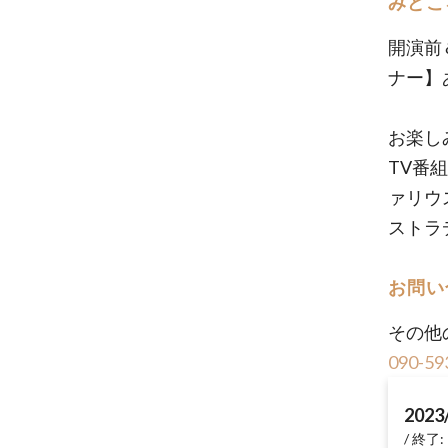
みどこ
開演前
ナー】
お楽し
TV番
ァリウ
ストラ
お問い
その他
090-59
2023
終了: 