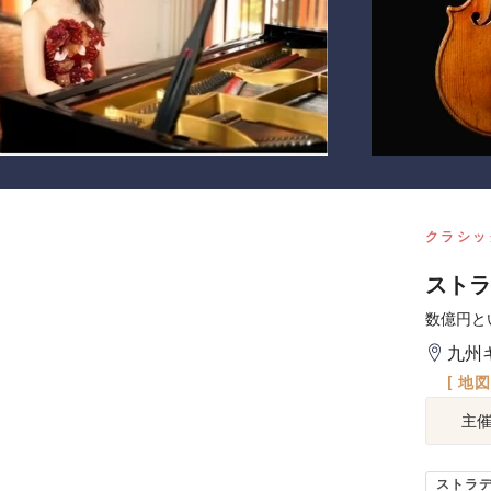
クラシッ
ストラ
数億円と
九州
[ 地
主
ストラ