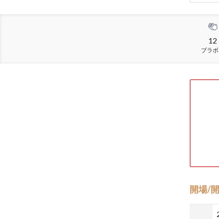
12
ブラボ
開場/