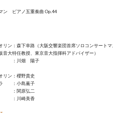
ン ピアノ五重奏曲 Op.44
オリン：森下幸路（大阪交響楽団首席ソロコンサートマ
阪音大特任教授、東京音大指揮科アドバイザー）
ノ ：川畑 陽子
オリン：櫻野貴史
ラ ：小島薫子
ロ ：関原弘二
ノ ：川崎美香