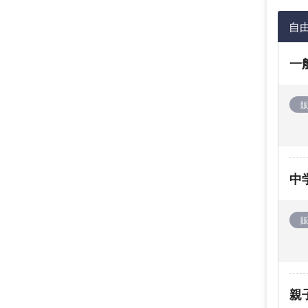
自
一
中
親