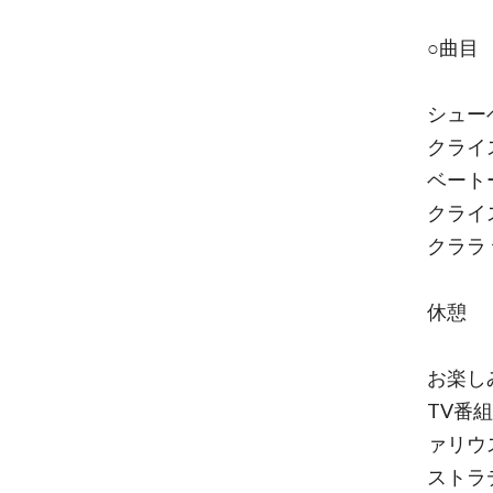
○曲目
シュ
クラ
ベート
クラ
クララ
休憩
お楽し
TV番
ァリウ
ストラ