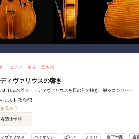
ク
ピアノ・楽器・室内楽
ディヴァリウスの響き
いわれる名器ストラディヴァリウスを目の前で聴き、観るコンサート
キリスト教会館
図を見る ]
催者団体情報
ディヴァリウス
バイオリン
ピアノ
チェロ
森下幸路
楽