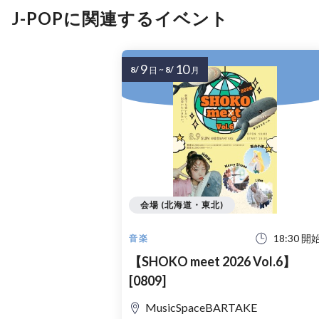
J-POPに関連するイベント
9
10
8/
~
8/
日
月
会場 (北海道・東北)
18:30 開
音楽
【SHOKO meet 2026 Vol.6】
[0809]
MusicSpaceBARTAKE