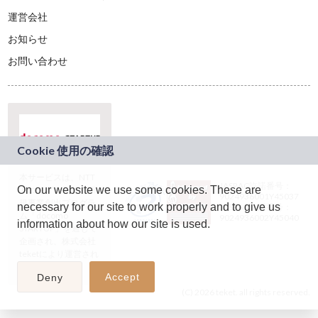
運営会社
お知らせ
お問い合わせ
本サービスは、NTT
JASRAC許諾番号：
On our website we use some cookies. These are
ドコモグループの新
9024936001Y45037
規事業創出プログラ
necessary for our site to work properly and to give us
JASRAC許諾番号：
ム「docomo
9024936002Y45040
information about how our site is used.
STARTUP」を通じて
企画され、株式会社
teketにより運営され
ています。
Accept
Deny
(C) 2026 teket. all rights reserved.