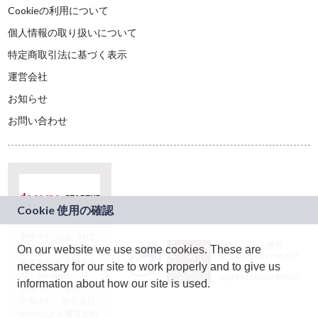
Cookieの利用について
個人情報の取り扱いについて
特定商取引法に基づく表示
運営会社
お知らせ
お問い合わせ
本サービスは、NTT
JASRAC許諾番号：
On our website we use some cookies. These are
ドコモグループの新
9024936001Y45037
規事業創出プログラ
necessary for our site to work properly and to give us
JASRAC許諾番号：
ム「docomo
9024936002Y45040
information about how our site is used.
STARTUP」を通じて
企画され、株式会社
teketにより運営され