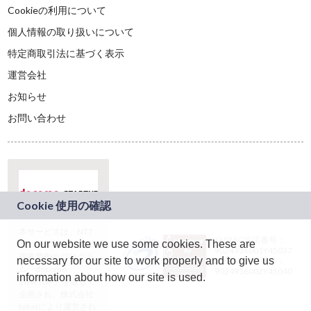
Cookieの利用について
個人情報の取り扱いについて
特定商取引法に基づく表示
運営会社
お知らせ
お問い合わせ
本サービスは、NTT
JASRAC許諾番号：
On our website we use some cookies. These are
ドコモグループの新
9024936001Y45037
規事業創出プログラ
necessary for our site to work properly and to give us
JASRAC許諾番号：
ム「docomo
9024936002Y45040
information about how our site is used.
STARTUP」を通じて
企画され、株式会社
teketにより運営され