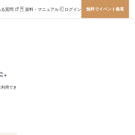
無料でイベント集客
ある質問
資料・マニュアル
ログイン
た。
在利用でき